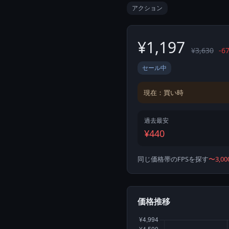
アクション
¥1,197
¥3,630
-6
セール中
現在：買い時
過去最安
¥440
同じ価格帯のFPSを探す
〜3,0
価格推移