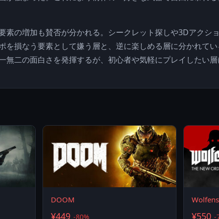
要素の増加も賛否が分かれる。シークレット探しや3Dアクシ
ポを損なう要素として嫌う層と、逆に楽しめる層に分かれてい
一無二の面白さを発揮するが、初心者や気軽にプレイしたい層
DOOM
Wolfens
¥449
¥550
-80%
-