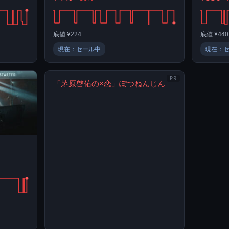
底値 ¥224
底値 ¥440
現在：セール中
現在：
PR
「茅原啓佑の×恋」ぽつねんじん