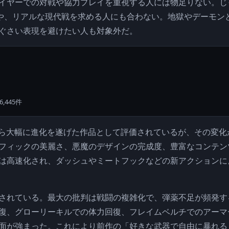
イヤーでの対戦や協力プレイを重視する人には物足りない。じ
層や、リアルな現代戦を求める人にも合わない。地獄やデーモン
ぐさい表現を避けたい人も対象外だ。
,445件
は前作から大幅に進化を遂げた作品として評価されているが、その変
フィックの美麗さ、悪魔のデザインの完成度、豊富なコンテン
は高速化され、ダッシュやミートフックなどの新アクションに
されている。最大の批判は戦闘の複雑化で、弾薬不足が頻発す
復、グローリーキルでの体力回復、フレイムベルチでのアーマ
面が強まった。これにより前作の「好きな武器で自由に暴れる