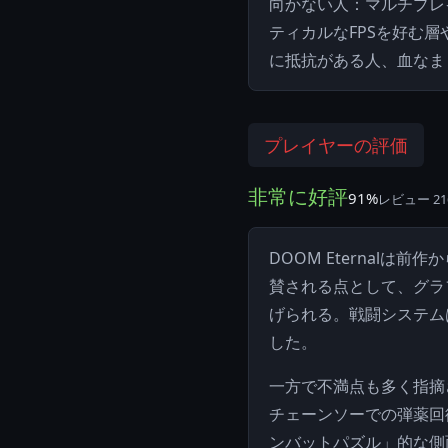
向かない人：マルチプレ
ティカルなFPSを好む
に抵抗がある人、血なま
プレイヤーの評価
非常に好評
91%
レビュー 216
DOOM Eternal
賛される点として、グラ
げられる。戦闘システム
した。
一方で不満点も多く指摘
チェーンソーでの弾薬回
ンバットパズル」的な側