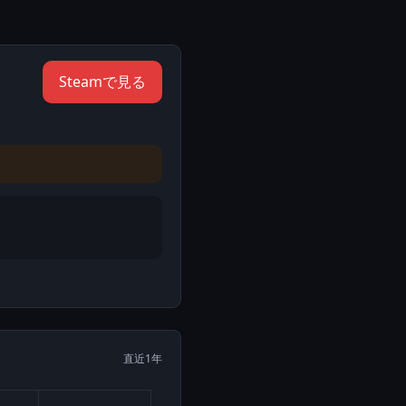
Steamで見る
直近1年