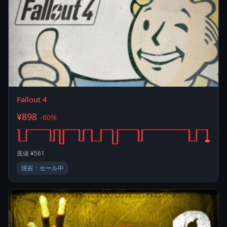
Fallout 4
¥898
-60%
底値 ¥561
現在：セール中